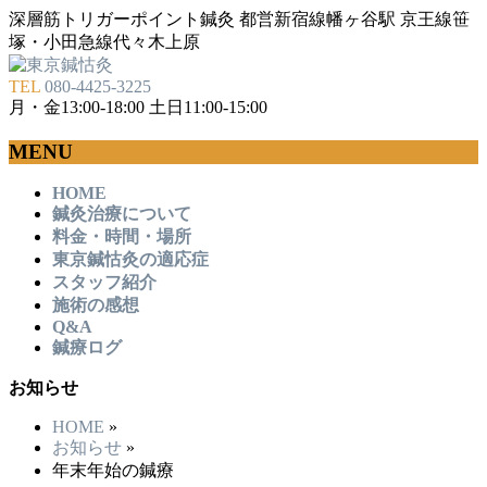
深層筋トリガーポイント鍼灸 都営新宿線幡ヶ谷駅 京王線笹
塚・小田急線代々木上原
TEL
080-4425-3225
月・金13:00-18:00 土日11:00-15:00
MENU
メ
HOME
鍼灸治療について
ニ
料金・時間・場所
ュ
東京鍼怙灸の適応症
ー
スタッフ紹介
を
施術の感想
飛
Q&A
ば
鍼療ログ
す
お知らせ
HOME
»
お知らせ
»
年末年始の鍼療